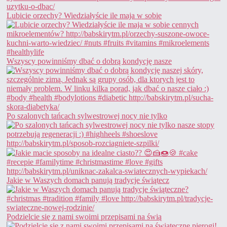
Lubicie orzechy? Wiedziałyście ile maja w sobie
Wszyscy powinniśmy dbać o dobrą kondycję nasze
Po szalonych tańcach sylwestrowej nocy nie tylko
Jakie w Waszych domach panują tradycje świątecz
Podzielcie się z nami swoimi przepisami na świą