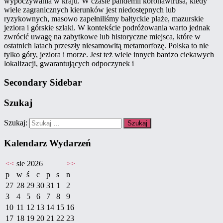
wypoczywania w kraju. W czasie pandemii koronawirusa, kiedy
wiele zagranicznych kierunków jest niedostępnych lub
ryzykownych, masowo zapełniliśmy bałtyckie plaże, mazurskie
jeziora i górskie szlaki. W kontekście podróżowania warto jednak
zwrócić uwagę na zabytkowe lub historyczne miejsca, które w
ostatnich latach przeszły niesamowitą metamorfozę. Polska to nie
tylko góry, jeziora i morze. Jest też wiele innych bardzo ciekawych
lokalizacji, gwarantujących odpoczynek i
Secondary Sidebar
Szukaj
Szukaj:
Kalendarz Wydarzeń
<<
sie 2026
>>
p
w
ś
c
p
s
n
27
28
29
30
31
1
2
3
4
5
6
7
8
9
10
11
12
13
14
15
16
17
18
19
20
21
22
23