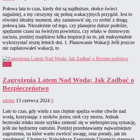
Połowa lata to czas, kiedy dni są najdłuższe, słońce świeci
najjaśniej, a my cieszymy się pełnią wakacyjnych przygód. Jest to
również idealny moment, aby zastanowić się, co zrobić z drugą
połową lata. Niezależnie od tego, czy planujesz dalsze podróże,
spędzanie czasu na świeżym powietrzu, czy relaks w domowym
zaciszu, poniżej znajdziesz kilka inspiracji na to, jak maksymalnie
wykorzystać resztę letnich dni. 1. Planowanie Wakacji Jeśli jeszcze
nie zaplanowałeś wakacji, to
Lato
Zagrożenia Latem Nad Wodą: Jak Zadbać o
Bezpieczeństwo
admin
13 czerwca 2024
0
Lato to czas, gdy wielu z nas chętnie spędza wolne chwile nad
wodą, korzystając z uroków jezior, rzek czy morza. Jednak
beztroski relaks może szybko zmienić się w niebezpieczną sytuację,
jeśli nie będziemy ostrożni. Poniżej przedstawiamy najważniejsze
zagrożenia, na które warto zwrócić uwagę, oraz porady, jak im
zapobiegać. Utonięcia: Największe Zagrożenie Utonięcia stanowią