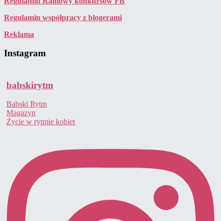
Regulamin Ramowy konkursów FB
Regulamin współpracy z blogerami
Reklama
Instagram
babskirytm
Babski Rytm
Magazyn
Życie w rytmie kobiet