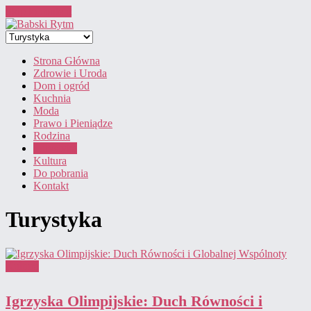
Skip to content
Strona Główna
Zdrowie i Uroda
Dom i ogród
Kuchnia
Moda
Prawo i Pieniądze
Rodzina
Turystyka
Kultura
Do pobrania
Kontakt
Turystyka
Kultura
Igrzyska Olimpijskie: Duch Równości i