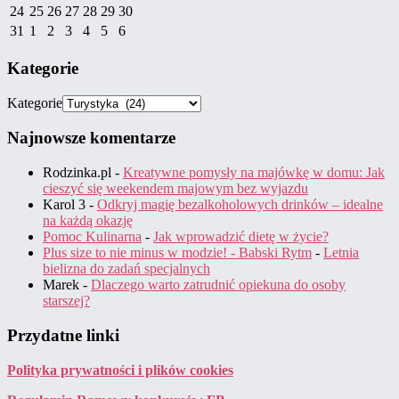
24
25
26
27
28
29
30
31
1
2
3
4
5
6
Kategorie
Kategorie
Najnowsze komentarze
Rodzinka.pl
-
Kreatywne pomysły na majówkę w domu: Jak
cieszyć się weekendem majowym bez wyjazdu
Karol 3
-
Odkryj magię bezalkoholowych drinków – idealne
na każdą okazję
Pomoc Kulinarna
-
Jak wprowadzić dietę w życie?
Plus size to nie minus w modzie! - Babski Rytm
-
Letnia
bielizna do zadań specjalnych
Marek
-
Dlaczego warto zatrudnić opiekuna do osoby
starszej?
Przydatne linki
Polityka prywatności i plików cookies