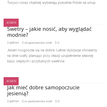
Turyści coraz chętniej wybierają południe Polski na urlop
JESIEŃ
Swetry – jakie nosić, aby wyglądać
modnie?
admin
0
16 października 2018
Jesień rozgościła się na dobre. Letnie stylizacje chowamy
na dnie szafy, planując przy okazji uzupełnienie własnej
bazy ciepłych i przytulnych swetrów.
JESIEŃ
Jak mieć dobre samopoczucie
jesienią?
admin
0
10 października 2018