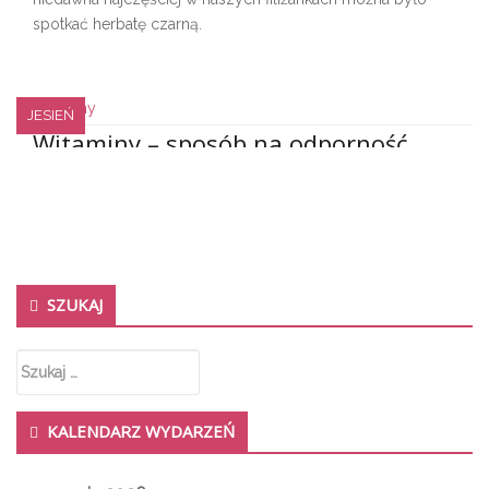
spotkać herbatę czarną.
JESIEŃ
Witaminy – sposób na odporność
Secondary Sidebar
admin
0
25 października 2017
Ostatnie dni nie mają dla nas litości i odnosimy wrażenie, że
zabierają wszystko to, co najlepsze.
SZUKAJ
Szukaj:
KALENDARZ WYDARZEŃ