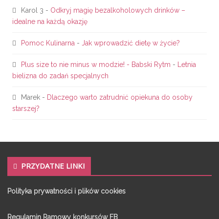
Karol 3
-
Odkryj magię bezalkoholowych drinków –
idealne na każdą okazję
Pomoc Kulinarna
-
Jak wprowadzić dietę w życie?
Plus size to nie minus w modzie! - Babski Rytm
-
Letnia
bielizna do zadań specjalnych
Marek
-
Dlaczego warto zatrudnić opiekuna do osoby
starszej?
PRZYDATNE LINKI
Polityka prywatności i plików cookies
Regulamin Ramowy konkursów FB