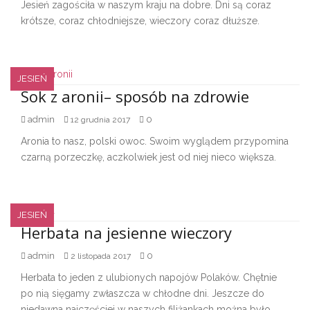
Jesień zagościła w naszym kraju na dobre. Dni są coraz
krótsze, coraz chłodniejsze, wieczory coraz dłuższe.
JESIEŃ
Sok z aronii– sposób na zdrowie
admin
0
12 grudnia 2017
Aronia to nasz, polski owoc. Swoim wyglądem przypomina
czarną porzeczkę, aczkolwiek jest od niej nieco większa.
JESIEŃ
Herbata na jesienne wieczory
admin
0
2 listopada 2017
Herbata to jeden z ulubionych napojów Polaków. Chętnie
po nią sięgamy zwłaszcza w chłodne dni. Jeszcze do
niedawna najczęściej w naszych filiżankach można było