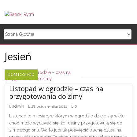
Skip to content
Jesień
DOM I OGRÓD
Listopad w ogrodzie – czas na
Nawigacja po wpisach
przygotowania do zimy
admin
0
28 października 2024
Listopad to miesiąc, w którym w ogrodzie dzieje się wiele,
choć może wydawać się, że rośliny przygotowują się do
zimowego snu. Warto jednak poświęcić trochę czasu na
prace, które pomogą Twojemu ogrodowi przetrwać mrozy