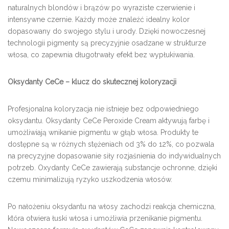
naturalnych blondów i brązów po wyraziste czerwienie i
intensywne czernie. Każdy może znaleźć idealny kolor
dopasowany do swojego stylu i urody. Dzięki nowoczesnej
technologii pigmenty są precyzyjnie osadzane w strukturze
włosa, co zapewnia długotrwały efekt bez wypłukiwania.
O
ks
ydanty CeCe – klucz do skutecznej koloryzacji
Profesjonalna koloryzacja nie istnieje bez odpowiedniego
oksydantu. Oksydanty CeCe Peroxide Cream aktywują farbę i
umożliwiają wnikanie pigmentu w głąb włosa. Produkty te
dostępne są w różnych stężeniach od 3% do 12%, co pozwala
na precyzyjne dopasowanie siły rozjaśnienia do indywidualnych
potrzeb. Oxydanty CeCe zawierają substancje ochronne, dzięki
czemu minimalizują ryzyko uszkodzenia włosów.
Po nałożeniu oksydantu na włosy zachodzi reakcja chemiczna,
która otwiera łuski włosa i umożliwia przenikanie pigmentu.