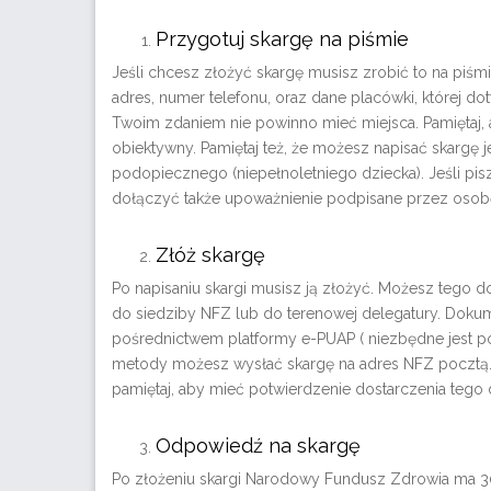
Przygotuj skargę na piśmie
Jeśli chcesz złożyć skargę musisz zrobić to na piśmi
adres, numer telefonu, oraz dane placówki, której do
Twoim zdaniem nie powinno mieć miejsca. Pamiętaj, 
obiektywny. Pamiętaj też, że możesz napisać skargę
podopiecznego (niepełnoletniego dziecka). Jeśli pisz
dołączyć także upoważnienie podpisane przez osobę,
Złóż skargę
Po napisaniu skargi musisz ją złożyć. Możesz tego d
do siedziby NFZ lub do terenowej delegatury. Dokum
pośrednictwem platformy e-PUAP ( niezbędne jest pos
metody możesz wysłać skargę na adres NFZ pocztą. N
pamiętaj, aby mieć potwierdzenie dostarczenia tego
Odpowiedź na skargę
Po złożeniu skargi Narodowy Fundusz Zdrowia ma 30