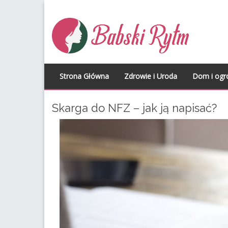
Skip to content
Strona Główna
Zdrowie i Uroda
Dom i ogr
Skarga do NFZ – jak ją napisać?