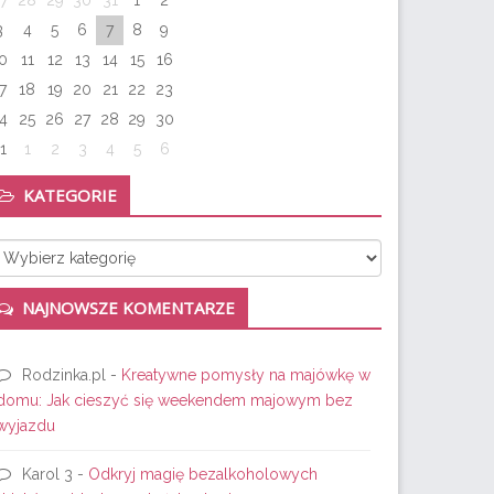
7
28
29
30
31
1
2
3
4
5
6
7
8
9
0
11
12
13
14
15
16
7
18
19
20
21
22
23
4
25
26
27
28
29
30
1
1
2
3
4
5
6
KATEGORIE
tegorie
NAJNOWSZE KOMENTARZE
Rodzinka.pl
-
Kreatywne pomysły na majówkę w
domu: Jak cieszyć się weekendem majowym bez
wyjazdu
Karol 3
-
Odkryj magię bezalkoholowych