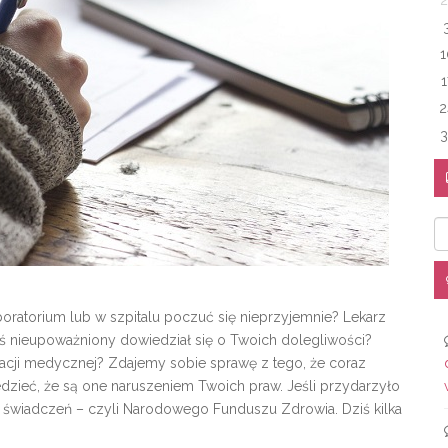
2
1
1
2
3
Ka
boratorium lub w szpitalu poczuć się nieprzyjemnie? Lekarz
oś nieupoważniony dowiedział się o Twoich dolegliwości?
cji medycznej? Zdajemy sobie sprawę z tego, że coraz
wiedzieć, że są one naruszeniem Twoich praw. Jeśli przydarzyło
ka świadczeń – czyli Narodowego Funduszu Zdrowia. Dziś kilka