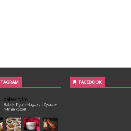
STAGRAM
FACEBOOK
babskirytm
Babski Rytm
Magazyn
Życie w
rytmie kobiet