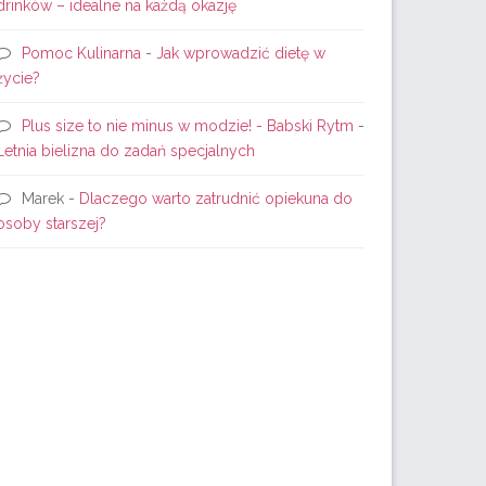
drinków – idealne na każdą okazję
Pomoc Kulinarna
-
Jak wprowadzić dietę w
życie?
Plus size to nie minus w modzie! - Babski Rytm
-
Letnia bielizna do zadań specjalnych
Marek
-
Dlaczego warto zatrudnić opiekuna do
osoby starszej?