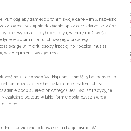
e. Pamiętaj, aby zamieścić w nim swoje dane – imię, nazwisko,
tyczy skarga. Następnie dokładnie opisz całe zdarzenie, które
aby opis wydarzenia był dokładny i, w miarę możliwości,
 jedynie w swoim imieniu lub swojego prawnego
esz skargę w imieniu osoby trzeciej np. rodzica, musisz
 w której imieniu występujesz.
okonać na kilka sposobów. Najlepiej zanieść ją bezpośrednio
ent ten możesz przesłać też fax-em, e-mailem lub za
iadanie podpisu elektronicznego). Jeśli wolisz tradycyjne
iezależnie od tego w jakiej formie dostarczysz skargę
 dokumentu.
 dni na udzielenie odpowiedzi na twoje pismo. W