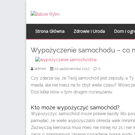
Skip to content
Strona Główna
Zdrowie i Uroda
Dom i ogr
Wypożyczenie samochodu – co m
admin
0
20 października 2017
Czy zdarza się, że Twój samochód jest zepsuty, a Ty
miasta,
ale nie masz na to zbyt wiele czasu? Wówc
Dziś kilka słów o tym drugim rozwiązaniu.
Kto może wypożyczyć samochód?
Wypożyczyć samochód może prawie każdy, kto posia
pamiętać, że wiele wypożyczalni określa wiek mini
Zazwyczaj kierowca musi mieć nie mniej niż 21 i nie wi
zapis o minimalnym okresie posiadania prawa jazdy.