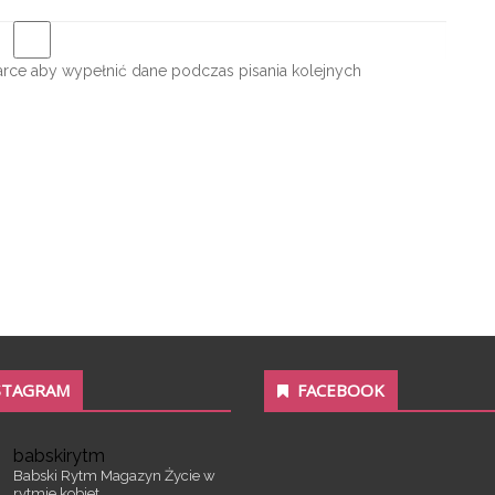
darce aby wypełnić dane podczas pisania kolejnych
STAGRAM
FACEBOOK
babskirytm
Babski Rytm
Magazyn
Życie w
rytmie kobiet