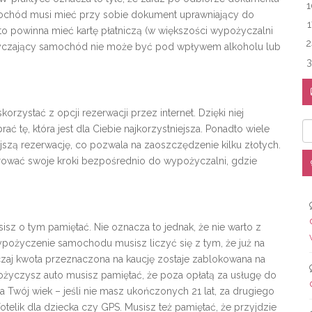
1
mochód musi mieć przy sobie dokument uprawniający do
1
 powinna mieć kartę płatniczą (w większości wypożyczalni
2
ożyczający samochód nie może być pod wpływem alkoholu lub
3
skorzystać z opcji rezerwacji przez internet. Dzięki niej
Ka
ć tę, która jest dla Ciebie najkorzystniejsza. Ponadto wiele
zą rezerwację, co pozwala na zaoszczędzenie kilku złotych.
erować swoje kroki bezpośrednio do wypożyczalni, gdzie
sz o tym pamiętać. Nie oznacza to jednak, że nie warto z
ypożyczenie samochodu musisz liczyć się z tym, że już na
czaj kwota przeznaczona na kaucję zostaje zablokowana na
pożyczysz auto musisz pamiętać, że poza opłatą za usługę do
Twój wiek – jeśli nie masz ukończonych 21 lat, za drugiego
telik dla dziecka czy GPS. Musisz też pamiętać, że przyjdzie