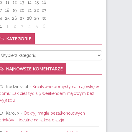
0
11
12
13
14
15
16
7
18
19
20
21
22
23
4
25
26
27
28
29
30
1
1
2
3
4
5
6
KATEGORIE
tegorie
NAJNOWSZE KOMENTARZE
Rodzinka.pl
-
Kreatywne pomysły na majówkę w
domu: Jak cieszyć się weekendem majowym bez
wyjazdu
Karol 3
-
Odkryj magię bezalkoholowych
drinków – idealne na każdą okazję