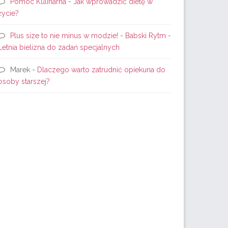
Pomoc Kulinarna
-
Jak wprowadzić dietę w
życie?
Plus size to nie minus w modzie! - Babski Rytm
-
Letnia bielizna do zadań specjalnych
Marek
-
Dlaczego warto zatrudnić opiekuna do
osoby starszej?