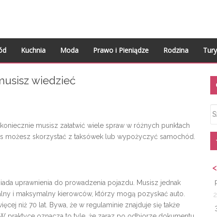
ód
Kuchnia
Moda
Prawo i Pieniądze
Rodzina
Tury
S
usisz wiedzieć
Sz
 koniecznie musisz załatwić wiele spraw w różnych punktach
zas możesz skorzystać z taksówek lub wypożyczyć samochód.
<
da uprawnienia do prowadzenia pojazdu. Musisz jednak
malny i maksymalny kierowców, którzy mogą pozyskać auto.
2
ęcej niż 70 lat. Bywa, że w regulaminie znajduje się także
 W praktyce oznacza to tyle, że zaraz po odbiorze dokumentu