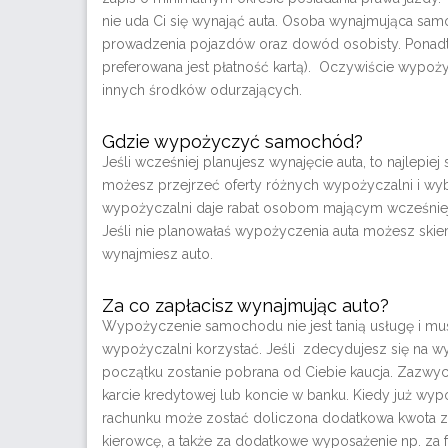
nie uda Ci się wynająć auta. Osoba wynajmująca sa
prowadzenia pojazdów oraz dowód osobisty. Ponadto
preferowana jest płatność kartą). Oczywiście wyp
innych środków odurzających.
Gdzie wypożyczyć samochód?
Jeśli wcześniej planujesz wynajęcie auta, to najlepiej 
możesz przejrzeć oferty różnych wypożyczalni i wybra
wypożyczalni daje rabat osobom mającym wcześniejs
Jeśli nie planowałaś wypożyczenia auta możesz ski
wynajmiesz auto.
Za co zapłacisz wynajmując auto?
Wypożyczenie samochodu nie jest tanią usługę i musi
wypożyczalni korzystać. Jeśli zdecydujesz się na w
początku zostanie pobrana od Ciebie kaucja. Zazwy
karcie kredytowej lub koncie w banku. Kiedy już wy
rachunku może zostać doliczona dodatkowa kwota za 
kierowcę, a także za dodatkowe wyposażenie np. za fo