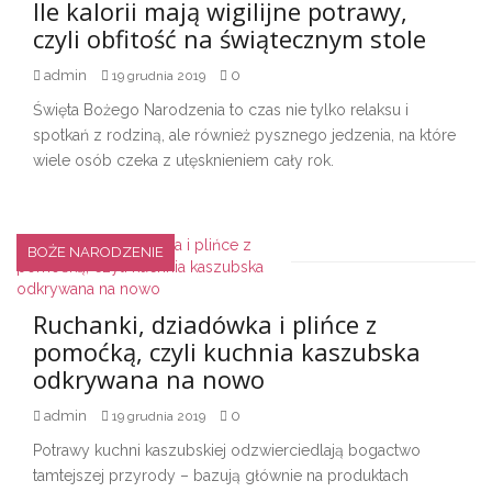
Ile kalorii mają wigilijne potrawy,
czyli obfitość na świątecznym stole
admin
0
19 grudnia 2019
Święta Bożego Narodzenia to czas nie tylko relaksu i
spotkań z rodziną, ale również pysznego jedzenia, na które
wiele osób czeka z utęsknieniem cały rok.
BOŻE NARODZENIE
Ruchanki, dziadówka i plińce z
pomoćką, czyli kuchnia kaszubska
odkrywana na nowo
admin
0
19 grudnia 2019
Potrawy kuchni kaszubskiej odzwierciedlają bogactwo
tamtejszej przyrody – bazują głównie na produktach