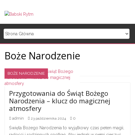
Skip to content
Boże Narodzenie
BOŻE NARODZENIE
Nawigacja po wpisach
Przygotowania do Świąt Bożego
Narodzenia – klucz do magicznej
atmosfery
admin
0
23 października 2024
Święta Bożego Narodzenia to wyjątkowy czas pełen magii,
radości i rodzinnych spotkań. Aby jednak w pełni cieszyć