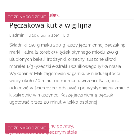
BOŻE NARODZENIE
Pęczakowa kutia wigilijna
admin
0
20 grudnia 2019
Składniki: 150 g maku 200 g kaszy jęczmiennej pęczak np.
marki Halina (2 torebki) 5 łyżek płynnego miodu 250 g
ulubionych bakalii (rodzynki, orzechy, suszone śliwki,
morele) 1/3 łyżeczki ekstraktu waniliowego łyżka masła
Wykonanie: Mak zagotować w garnku w niedużej ilości
wody około 20 minut od momentu wrzenia. Następnie
odcedzić w ściereczce, odstawić i po wystygnięciu zmielić
kilkakrotnie w maszynce. Kaszę jęczmienną pęczak
ugotować przez 20 minut w lekko osolonej
BOŻE NARODZENIE