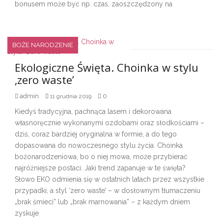
bonusem może być np. czas, zaoszczędzony na
BOŻE NARODZENIE
Ekologiczne Święta. Choinka w stylu
‚zero waste’
admin
0
11 grudnia 2019
Kiedyś tradycyjna, pachnąca lasem i dekorowana
własnoręcznie wykonanymi ozdobami oraz słodkościami –
dziś, coraz bardziej oryginalna w formie, a do tego
dopasowana do nowoczesnego stylu życia. Choinka
bożonarodzeniowa, bo o niej mowa, może przybierać
najróżniejsze postaci. Jaki trend zapanuje w te święta?
Słowo EKO odmienia się w ostatnich latach przez wszystkie
przypadki, a styl ‘zero waste’ – w dosłownym tłumaczeniu
„brak śmieci” lub „brak marnowania” – z każdym dniem
zyskuje