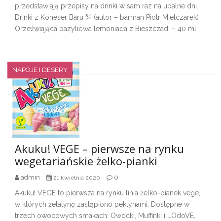
przedstawiają przepisy na drinki w sam raz na upalne dni.
Drinki z Koneser Baru ¾ (autor – barman Piotr Mielczarek)
Orzeźwiająca bazyliowa lemoniada z Bieszczad: – 40 ml
NAPOJE I DESERY
Akuku! VEGE – pierwsze na rynku
wegetariańskie żelko-pianki
admin
0
21 kwietnia 2020
Akuku! VEGE to pierwsza na rynku linia żelko-pianek vege,
w których żelatynę zastąpiono pektynami. Dostępne w
trzech owocowych smakach: Owocki, Muffinki i LOdoVE,