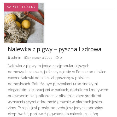
NAPOJE I DESERY
Nalewka z pigwy – pyszna I zdrowa
admin
0
13 stycznia 2022
Nalewka z pigwy to jedna z najpopularniejszych
domowych nalewek, jakie szykuje się w Polsce od dawien
dawna. Nalewki od setek lat goszczą w polskich
domostwach. Potrafią być prezentami urodzinowymi,
eleganckimi dekoracjami w barkach, dodatkiem I motywem
przewodnim w spotkaniach z bliskimi a także środkami
wzmacniającymi odporność głównie w okresach jesieni I
zimy. Przepis jest prosty, potrzebujesz jedynie odrobiny
cierpliwości, ponieważ pigwówka to nalewka na którą