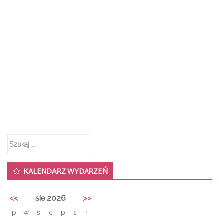
Karnawałowa tarta waniliowa z
figami
admin
0
15 stycznia 2018
Styczeń to czas zabaw karnawałowych. Jeśli chcesz
zorganizować u siebie miłe spotkanie z przyjaciółmi lub
przyjęcie dla swoich pociech i ich znajomych niech tarta
waniliowa z figami będzie jego główną atrakcją.
Szukaj:
KALENDARZ WYDARZEŃ
<<
sie 2026
>>
p
w
ś
c
p
s
n