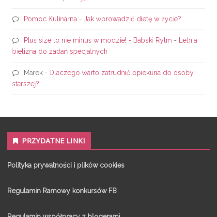
Pomoc Kulinarna
-
Jak wprowadzić dietę w życie?
Plus size to nie minus w modzie! - Babski Rytm
-
Letnia
bielizna do zadań specjalnych
Marek
-
Dlaczego warto zatrudnić opiekuna do osoby
starszej?
PRZYDATNE LINKI
Polityka prywatności i plików cookies
Regulamin Ramowy konkursów FB
Regulamin współpracy z blogerami