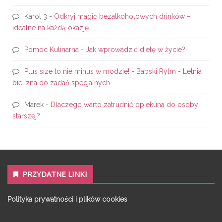
Karol 3
-
Odkryj magię bezalkoholowych drinków –
idealne na każdą okazję
Pomoc Kulinarna
-
Jak wprowadzić dietę w życie?
Plus size to nie minus w modzie! - Babski Rytm
-
Letnia
bielizna do zadań specjalnych
Marek
-
Dlaczego warto zatrudnić opiekuna do osoby
starszej?
PRZYDATNE LINKI
Polityka prywatności i plików cookies