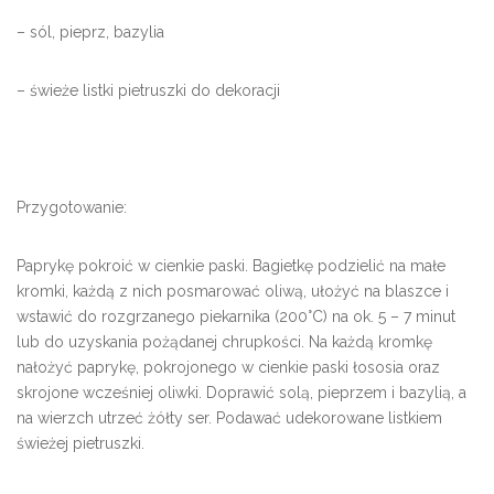
– sól, pieprz, bazylia
– świeże listki pietruszki do dekoracji
Przygotowanie:
Paprykę pokroić w cienkie paski. Bagietkę podzielić na małe
kromki, każdą z nich posmarować oliwą, ułożyć na blaszce i
wstawić do rozgrzanego piekarnika (200°C) na ok. 5 – 7 minut
lub do uzyskania pożądanej chrupkości. Na każdą kromkę
nałożyć paprykę, pokrojonego w cienkie paski łososia oraz
skrojone wcześniej oliwki. Doprawić solą, pieprzem i bazylią, a
na wierzch utrzeć żółty ser. Podawać udekorowane listkiem
świeżej pietruszki.