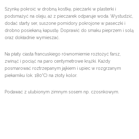
Szynkę pokroić w drobną kostkę, pieczarki w plasterki i
podsmażyć na oleju, aż z pieczarek odparuje woda. Wystudzić,
dodać starty ser, suszone pomidory pokrojone w paseczki i
drobno posiekaną kapustę. Doprawić do smaku pieprzem i solą
oraz dokładnie wymieszać.
Na płaty ciasta francuskiego równomiernie rozłożyć farsz,
zwinąć i pociąć na paro centymetrowe krążki. Każdy
posmarować roztrzepanym jajkiem i upiec w rozgrzanym
piekarniku (ok. 180°C) na złoty kolor.
Podawać z ulubionym zimnym sosem np. czosnkowym.