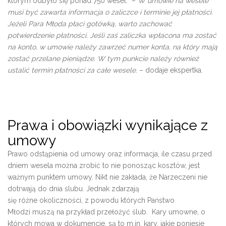
którym odbyło się ponad 750 wesel. –
W umowie na wesele
musi być zawarta informacja o zaliczce i terminie jej płatności.
Jeżeli Para Młoda płaci gotówką, warto zachować
potwierdzenie płatności. Jeśli zaś zaliczka wpłacona ma zostać
na konto, w umowie należy zawrzeć numer konta, na który mają
zostać przelane pieniądze. W tym punkcie należy również
ustalić termin płatności za całe wesele
. – dodaje ekspertka.
Prawa i obowiązki wynikające z
umowy
Prawo odstąpienia od umowy oraz informacja, ile czasu przed
dniem wesela można zrobić to nie ponosząc kosztów, jest
ważnym punktem umowy. Nikt nie zakłada, że Narzeczeni nie
dotrwają do dnia ślubu. Jednak zdarzają
się różne okoliczności, z powodu których Państwo
Młodzi muszą na przykład przełożyć ślub. Kary umowne, o
których mowa w dokumencie, są to m.in. kary, jakie poniesie