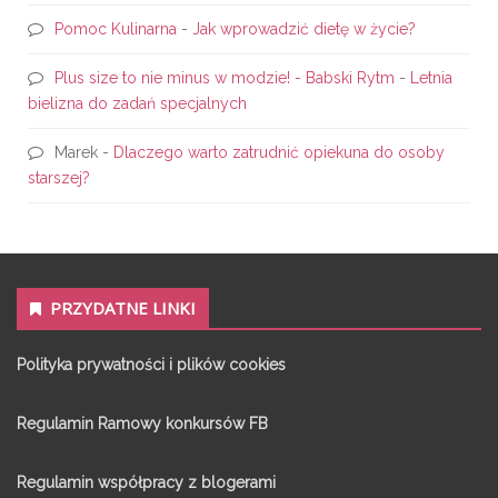
Pomoc Kulinarna
-
Jak wprowadzić dietę w życie?
Plus size to nie minus w modzie! - Babski Rytm
-
Letnia
bielizna do zadań specjalnych
Marek
-
Dlaczego warto zatrudnić opiekuna do osoby
starszej?
PRZYDATNE LINKI
Polityka prywatności i plików cookies
Regulamin Ramowy konkursów FB
Regulamin współpracy z blogerami