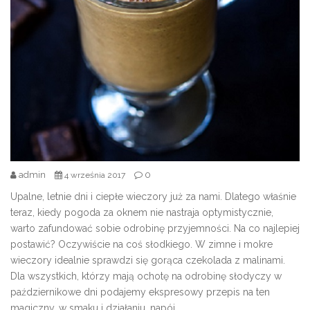
admin
0
4 września 2017
Upalne, letnie dni i ciepłe wieczory już za nami. Dlatego właśnie
teraz, kiedy pogoda za oknem nie nastraja optymistycznie,
warto zafundować sobie odrobinę przyjemności.
Na co najlepiej
postawić? Oczywiście na coś słodkiego. W zimne i mokre
wieczory idealnie sprawdzi się gorąca czekolada z malinami.
Dla wszystkich, którzy mają ochotę na odrobinę słodyczy w
październikowe dni podajemy ekspresowy przepis na ten
magiczny, w smaku i działaniu, napój.