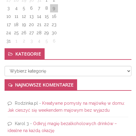
27
28
29
30
31
1
2
3
4
5
6
7
8
9
10
11
12
13
14
15
16
17
18
19
20
21
22
23
24
25
26
27
28
29
30
31
1
2
3
4
5
6
KATEGORIE
Kategorie
NAJNOWSZE KOMENTARZE
Rodzinka.pl
-
Kreatywne pomysły na majówkę w domu:
Jak cieszyć się weekendem majowym bez wyjazdu
Karol 3
-
Odkryj magię bezalkoholowych drinków –
idealne na każdą okazję