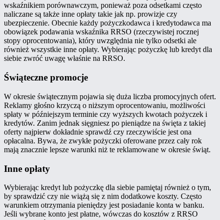
wskaźnikiem porównawczym, ponieważ poza odsetkami często
naliczane są także inne opłaty takie jak np. prowizje czy
ubezpieczenie. Obecnie każdy pożyczkodawca i kredytodawca ma
obowiązek podawania wskaźnika RRSO (rzeczywistej rocznej
stopy oprocentowania), który uwzględnia nie tylko odsetki ale
również wszystkie inne opłaty. Wybierając pożyczkę lub kredyt dla
siebie zwróć uwagę właśnie na RRSO.
Świąteczne promocje
W okresie świątecznym pojawia się duża liczba promocyjnych ofert.
Reklamy głośno krzyczą o niższym oprocentowaniu, możliwości
spłaty w późniejszym terminie czy wyższych kwotach pożyczek i
kredytów. Zanim jednak sięgniesz po pieniądze na święta z takiej
oferty najpierw dokładnie sprawdź czy rzeczywiście jest ona
opłacalna. Bywa, że zwykłe pożyczki oferowane przez cały rok
mają znacznie lepsze warunki niż te reklamowane w okresie świąt.
Inne opłaty
Wybierając kredyt lub pożyczkę dla siebie pamiętaj również o tym,
by sprawdzić czy nie wiążą się z nim dodatkowe koszty. Często
warunkiem otrzymania pieniędzy jest posiadanie konta w banku.
Jeśli wybrane konto jest płatne, wówczas do kosztów z RRSO