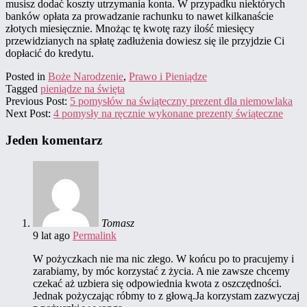
musisz dodać koszty utrzymania konta. W przypadku niektórych
banków opłata za prowadzanie rachunku to nawet kilkanaście
złotych miesięcznie. Mnożąc tę kwotę razy ilość miesięcy
przewidzianych na spłatę zadłużenia dowiesz się ile przyjdzie Ci
dopłacić do kredytu.
Posted in
Boże Narodzenie
,
Prawo i Pieniądze
Tagged
pieniądze na święta
Previous Post:
5 pomysłów na świąteczny prezent dla niemowlaka
Next Post:
4 pomysły na ręcznie wykonane prezenty świąteczne
Jeden komentarz
Tomasz
9 lat ago
Permalink
W pożyczkach nie ma nic złego. W końcu po to pracujemy i
zarabiamy, by móc korzystać z życia. A nie zawsze chcemy
czekać aż uzbiera się odpowiednia kwota z oszczędności.
Jednak pożyczając róbmy to z głową.Ja korzystam zazwyczaj