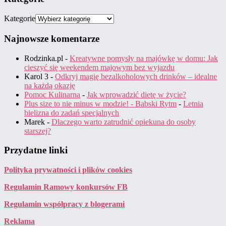
Kategorie
Najnowsze komentarze
Rodzinka.pl
-
Kreatywne pomysły na majówkę w domu: Jak
cieszyć się weekendem majowym bez wyjazdu
Karol 3
-
Odkryj magię bezalkoholowych drinków – idealne
na każdą okazję
Pomoc Kulinarna
-
Jak wprowadzić dietę w życie?
Plus size to nie minus w modzie! - Babski Rytm
-
Letnia
bielizna do zadań specjalnych
Marek
-
Dlaczego warto zatrudnić opiekuna do osoby
starszej?
Przydatne linki
Polityka prywatności i plików cookies
Regulamin Ramowy konkursów FB
Regulamin współpracy z blogerami
Reklama