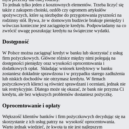
To jednak tylko jeden z kosztownych elementów. Trzeba liczyć się
także z zakupem choinki, ozdób czy ogromem artykułów
spożywczych, które są niezbędne do przygotowania pyszności na
rodzinny stół. Bywa, że w domowym budżecie brakuje pieniędzy i
wówczas konieczne jest zaciągnięcie kredytu. Podpowiadamy na co
zwrócić uwagę poszukując kredytu na świąteczne wydatki.
Dostępność
W Polsce można zaciągnąć kredyt w banku lub skorzystać z usług
firm pożyczkowych. Główne różnice między nimi polegają na
dostępności pieniędzy oraz wysokości oprocentowania i
dodatkowych opłat. Składając wniosek kredytowy w banku
zostaniesz dokładnie sprawdzona i w przypadku starego zadłużenia
lub niskich dochodów nie otrzymasz kredytu. W firmach
pożyczkowych klienci są również sprawdzani i oceniani, jednak nie
tak restrykcyjnie. Dlatego może się okazać, że bank nie przyzna Ci
kredytu, ale bez większych problemów dostaniesz pożyczkę.
Oprocentowanie i opłaty
Większość klientów banków i firm pożyczkowych decydując się na
skorzystanie z ich usług patrzy na wysokość oprocentowania.
Warto jednak wiedzieć, że kwota ta nie jest najlepszym