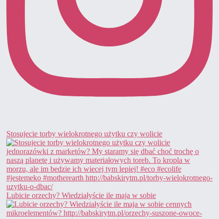
Stosujecie torby wielokrotnego użytku czy wolicie
Lubicie orzechy? Wiedziałyście ile maja w sobie