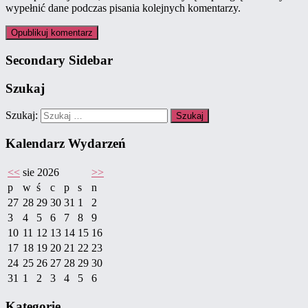
wypełnić dane podczas pisania kolejnych komentarzy.
Secondary Sidebar
Szukaj
Szukaj:
Kalendarz Wydarzeń
<<
sie 2026
>>
p
w
ś
c
p
s
n
27
28
29
30
31
1
2
3
4
5
6
7
8
9
10
11
12
13
14
15
16
17
18
19
20
21
22
23
24
25
26
27
28
29
30
31
1
2
3
4
5
6
Kategorie