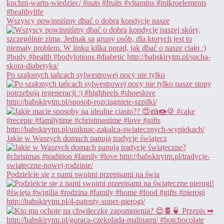
Wszyscy powinniśmy dbać o dobrą kondycję nasze
Po szalonych tańcach sylwestrowej nocy nie tylko
Jakie w Waszych domach panują tradycje świątecz
Podzielcie się z nami swoimi przepisami na świą